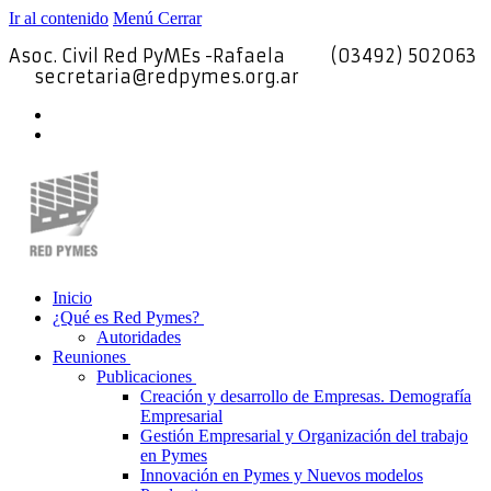
Ir al contenido
Menú
Cerrar
Asoc. Civil Red PyMEs -Rafaela
(03492) 502063
secretaria@redpymes.org.ar
Inicio
¿Qué es Red Pymes?
Autoridades
Reuniones
Publicaciones
Creación y desarrollo de Empresas. Demografía
Empresarial
Gestión Empresarial y Organización del trabajo
en Pymes
Innovación en Pymes y Nuevos modelos