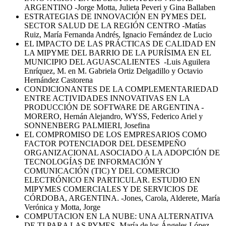
ARGENTINO -Jorge Motta, Julieta Peveri y Gina Ballaben
ESTRATEGIAS DE INNOVACIÓN EN PYMES DEL
SECTOR SALUD DE LA REGIÓN CENTRO -Matías
Ruiz, María Fernanda Andrés, Ignacio Fernández de Lucio
EL IMPACTO DE LAS PRÁCTICAS DE CALIDAD EN
LA MIPYME DEL BARRIO DE LA PURÍSIMA EN EL
MUNICIPIO DEL AGUASCALIENTES -Luis Aguilera
Enríquez, M. en M. Gabriela Ortiz Delgadillo y Octavio
Hernández Castorena
CONDICIONANTES DE LA COMPLEMENTARIEDAD
ENTRE ACTIVIDADES INNOVATIVAS EN LA
PRODUCCIÓN DE SOFTWARE DE ARGENTINA -
MORERO, Hernán Alejandro, WYSS, Federico Ariel y
SONNENBERG PALMIERI, Josefina
EL COMPROMISO DE LOS EMPRESARIOS COMO
FACTOR POTENCIADOR DEL DESEMPEÑO
ORGANIZACIONAL ASOCIADO A LA ADOPCIÓN DE
TECNOLOGÍAS DE INFORMACIÓN Y
COMUNICACIÓN (TIC) Y DEL COMERCIO
ELECTRÓNICO EN PARTICULAR. ESTUDIO EN
MIPYMES COMERCIALES Y DE SERVICIOS DE
CÓRDOBA, ARGENTINA. -Jones, Carola, Alderete, María
Verónica y Motta, Jorge
COMPUTACION EN LA NUBE: UNA ALTERNATIVA
DE TI PARA LAS PYMES -María de los Ángeles López,