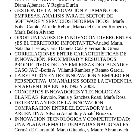
Diana Albanese. Y Regina Durán
GESTIÓN DE LA INNOVACIÓN Y TAMAÑO DE
EMPRESAS. ANÁLISIS PARA EL SECTOR DE
SOFTWARE Y SERVICIOS INFORMÁTICOS -María
Isabel Camio, Alfredo Rébori, María del Carmen Romero y
María Belén Álvarez
OPORTUNIDADES DE INNOVACIÓN DIVERGENTES:
¿ES EL TERRITORIO IMPORTANTE?-Anabel Marín,
Natacha Liseras, Carla Daniela Calá y Fernando Graña
CORRELACIONES ENTRE CARACTERÍSTICAS DE
INNOVACIÓN, PROXIMIDAD Y RESULTADOS
PRODUCTIVOS DE LAS EMPRESAS DE CALZADO:
CASO JAÚ -Boris A. Villamil-Ramírez y Renato Garcia.
LA RELACIÓN ENTRE INNOVACIÓN Y EMPLEO EN
PERSPECTIVA. UN ANÁLISIS SOBRE LA EVIDENCIA
EN ARGENTINA ENTRE 1992 Y 2008.
CONCEPTOS INNOVADORES Y TECNOLOGÍAS
BLANDAS -Raviolo, Paula y Sanchez Rossi, María Rosa
DETERMINANTES DE LA INNOVACION.
COMPARACION ENTRE EL ECUADOR Y LA
ARGENTINA -Silvana Astudillo y Anahí Briozzo.
INNOVACIÓN TECNOLÓGICA Y COMPETITIVIDAD:
UNA PLATAFORMA DE DEMANDAS NACIONALES -
Germán E.Camprubí, Marta Giraudo, y Mauro Abramovich