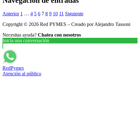
Navegación de entradas
Anterior
1
…
4
5
6
7
8
9
10
11
Siguiente
Copyright © 2026 Red PYMES – Creado por Alejandro Tassoni
Necesitas ayuda?
Chatea con nosotros
Inicia una conversación
RedPymes
Atención al público