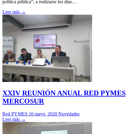
política pública”, a realizarse los días…
Leer más →
XXIV REUNIÓN ANUAL RED PYMES
MERCOSUR
Red PYMES
10 mayo, 2020
Novedades
Leer más →