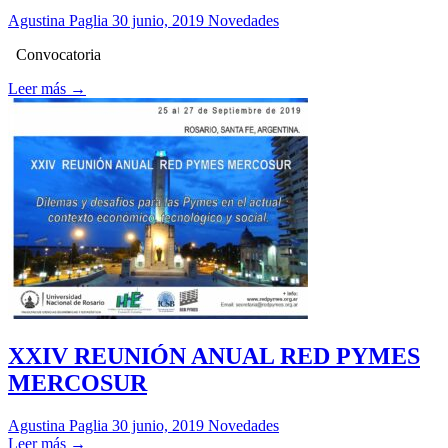
Agustina Paglia
30 junio, 2019
Novedades
Convocatoria
Leer más →
XXIV REUNIÓN ANUAL RED PYMES
MERCOSUR
Agustina Paglia
30 junio, 2019
Novedades
Leer más →