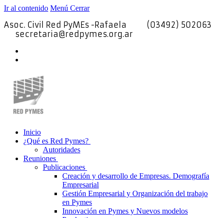
Ir al contenido
Menú
Cerrar
Asoc. Civil Red PyMEs -Rafaela
(03492) 502063
secretaria@redpymes.org.ar
Inicio
¿Qué es Red Pymes?
Autoridades
Reuniones
Publicaciones
Creación y desarrollo de Empresas. Demografía
Empresarial
Gestión Empresarial y Organización del trabajo
en Pymes
Innovación en Pymes y Nuevos modelos