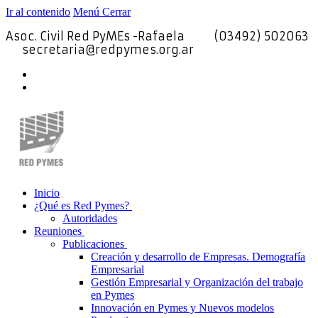
Ir al contenido
Menú
Cerrar
Asoc. Civil Red PyMEs -Rafaela
(03492) 502063
secretaria@redpymes.org.ar
Inicio
¿Qué es Red Pymes?
Autoridades
Reuniones
Publicaciones
Creación y desarrollo de Empresas. Demografía
Empresarial
Gestión Empresarial y Organización del trabajo
en Pymes
Innovación en Pymes y Nuevos modelos