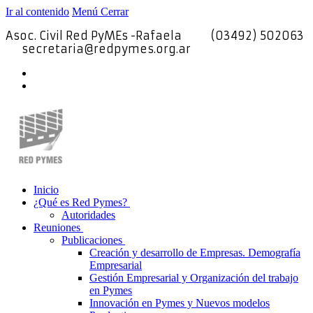
Ir al contenido
Menú
Cerrar
Asoc. Civil Red PyMEs -Rafaela
(03492) 502063
secretaria@redpymes.org.ar
Inicio
¿Qué es Red Pymes?
Autoridades
Reuniones
Publicaciones
Creación y desarrollo de Empresas. Demografía
Empresarial
Gestión Empresarial y Organización del trabajo
en Pymes
Innovación en Pymes y Nuevos modelos