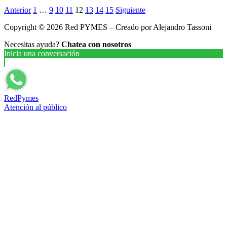
Anterior
1
…
9
10
11
12
13
14
15
Siguiente
Copyright © 2026 Red PYMES – Creado por Alejandro Tassoni
Necesitas ayuda?
Chatea con nosotros
Inicia una conversación
RedPymes
Atención al público