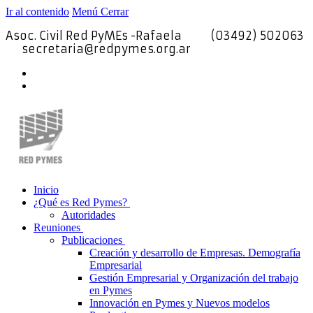
Ir al contenido
Menú
Cerrar
Asoc. Civil Red PyMEs -Rafaela
(03492) 502063
secretaria@redpymes.org.ar
Inicio
¿Qué es Red Pymes?
Autoridades
Reuniones
Publicaciones
Creación y desarrollo de Empresas. Demografía
Empresarial
Gestión Empresarial y Organización del trabajo
en Pymes
Innovación en Pymes y Nuevos modelos