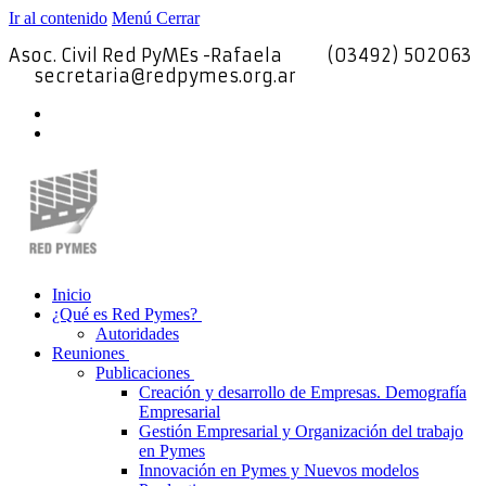
Ir al contenido
Menú
Cerrar
Asoc. Civil Red PyMEs -Rafaela
(03492) 502063
secretaria@redpymes.org.ar
Inicio
¿Qué es Red Pymes?
Autoridades
Reuniones
Publicaciones
Creación y desarrollo de Empresas. Demografía
Empresarial
Gestión Empresarial y Organización del trabajo
en Pymes
Innovación en Pymes y Nuevos modelos