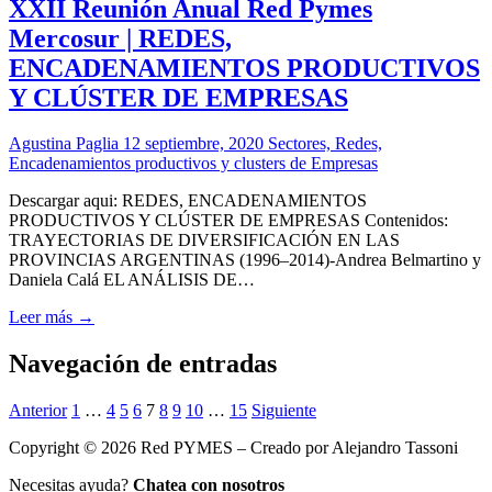
XXII Reunión Anual Red Pymes
Mercosur | REDES,
ENCADENAMIENTOS PRODUCTIVOS
Y CLÚSTER DE EMPRESAS
Agustina Paglia
12 septiembre, 2020
Sectores, Redes,
Encadenamientos productivos y clusters de Empresas
Descargar aqui: REDES, ENCADENAMIENTOS
PRODUCTIVOS Y CLÚSTER DE EMPRESAS Contenidos:
TRAYECTORIAS DE DIVERSIFICACIÓN EN LAS
PROVINCIAS ARGENTINAS (1996–2014)-Andrea Belmartino y
Daniela Calá EL ANÁLISIS DE…
Leer más →
Navegación de entradas
Anterior
1
…
4
5
6
7
8
9
10
…
15
Siguiente
Copyright © 2026 Red PYMES – Creado por Alejandro Tassoni
Necesitas ayuda?
Chatea con nosotros